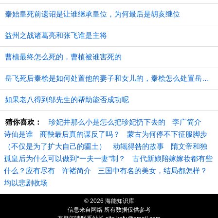
秦始皇死前遗诏是让谁继承皇位，为何最后是胡亥继位
益州之战诸葛亮和张飞谁是主将
曹植最终怎么死的，曹植被谁害死的
​岳飞死后秦桧是如何处置他的妻子和女儿的，秦桧怎么处置岳飞家人的
如果老八得到邬先生的帮助能否成功呢
猜你喜欢：
珍妃井那么小是怎么把珍妃扔下去的
李广简介
诗仙是谁
商鞅最后真的谋反了吗？
蒙古为何停不下征服脚步
（不仅是为了扩大自己的疆土）
动辄得咎的故事
隋文帝和独
孤皇后为什么可以做到“一夫一妻”制？
古代新娘陪嫁嫁妆都有些
什么？应有尽有
许褚简介
三国中有名的美女，结局都怎样？
均以悲剧收场
© 2026 海能知识库
信息来自网络 所有数据仅供参考