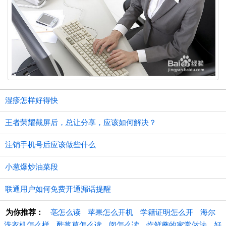
湿疹怎样好得快
王者荣耀截屏后，总让分享，应该如何解决？
注销手机号后应该做些什么
小葱爆炒油菜段
联通用户如何免费开通漏话提醒
为你推荐：
亳怎么读
苹果怎么开机
学籍证明怎么开
海尔
洗衣机怎么样
酢浆草怎么读
闵怎么读
炸鲜蘑的家常做法
好