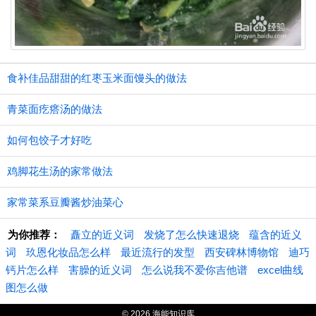
食补佳品甜甜的红枣玉米面馒头的做法
青菜面疙瘩汤的做法
如何包饺子才好吃
鸡脚花生汤的家常做法
家常菜系豆瓣酱炒油菜心
为你推荐：
矗立的近义词
发烧了怎么快速退烧
蕴含的近义
词
玖恩化妆品怎么样
最近流行的发型
西安碑林博物馆
迪巧
钙片怎么样
害臊的近义词
怎么说我不爱你吉他谱
excel曲线
图怎么做
© 2026 海能知识库