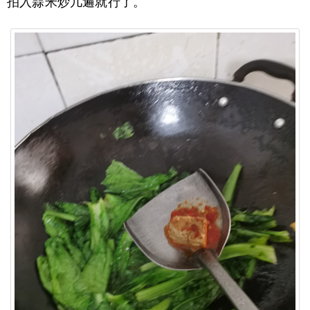
拍入蒜米炒几遍就行了。