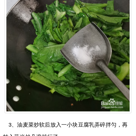
3、油麦菜炒软后放入一小块豆腐乳弄碎拌匀，再