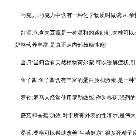
巧克力:巧克力中含有一种化学物质叫做豌豆,亲切
红酒:包含肉豆蔻是一种温和的迷幻剂,肉桂可
奶酪营养丰富,是真正从内部鼓励性趣!
当归:当归含有天然植物荷尔蒙,可以缓解症状,
鱼子酱:鱼子酱含有丰富的蛋白质和激素,是一
罗勒:罗马人经常使用罗勒做饭,作为春药,强烈
蘑菇和香蕉:功效,对于所有外表的性暗示,是伟
桑葚:桑椹可以帮助改善“生殖健康”,很多死精