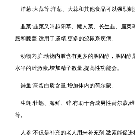
洋葱:大蒜等:洋葱、大蒜和其他食品可以强烈刺
韭菜:韭菜又叫起阳草、懒人菜、长生韭、扁菜
腰和膝盖,适用于遗精,更多的泌尿系疾病。
动物内脏:动物内脏含有更多的胆固醇，胆固醇
水平的雄激素,增加精子数量,提高性功能会。
鲑鱼:高蛋白质含量,增加体内的荷尔蒙。
生蚝:牡蛎、海鲜、锌,有助于合成男性荷尔蒙
等。
人参:不仅是补充的老人用来补充剂,激素能促